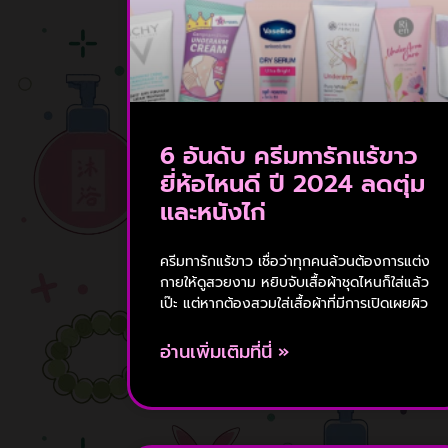
6 อันดับ ครีมทารักแร้ขาว
ยี่ห้อไหนดี ปี 2024 ลดตุ่ม
และหนังไก่
ครีมทารักแร้ขาว เชื่อว่าทุกคนล้วนต้องการแต่ง
กายให้ดูสวยงาม หยิบจับเสื้อผ้าชุดไหนก็ใส่แล้ว
เป๊ะ แต่หากต้องสวมใส่เสื้อผ้าที่มีการเปิดเผยผิว
อ่านเพิ่มเติมที่นี่ »