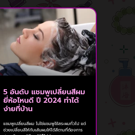
5 อันดับ แชมพูเปลี่ยนสีผม
ยี่ห้อไหนดี ปี 2024 ทำได้
ง่ายที่บ้าน
แชมพูเปลี่ยนสีผม ไม่ใช่แชมพูใช้สระผมทั่วไป แต่
ช่วยเปลี่ยนสีให้กับเส้นผมให้ได้สีตามที่ต้องการ