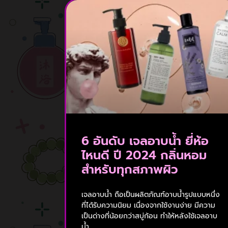
6 อันดับ เจลอาบน้ำ ยี่ห้อ
ไหนดี ปี 2024 กลิ่นหอม
สำหรับทุกสภาพผิว
เจลอาบน้ำ ถือเป็นผลิตภัณฑ์อาบน้ำรูปแบบหนึ่ง
ที่ได้รับความนิยม เนื่องจากใช้งานง่าย มีความ
เป็นด่างที่น้อยกว่าสบู่ก้อน ทำให้หลังใช้เจลอาบ
น้ำ