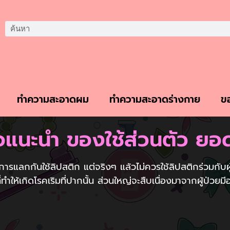
ทำความสะอาดผม
ทำความสะอาดร่างกาย
ขอ
อแนะนำ ของใช้ส่วนตัว ยอ
แลกกันใช้ลิปสติก แต่จริงๆ แล้วไม่ควรใช้ลิปสติกร่วมกับผู้
ี่ทำให้เกิดโรคเริมที่ปากนั้น ส่วนใหญ่จะสืบเนื่องมาจากผู้ป่วยมี