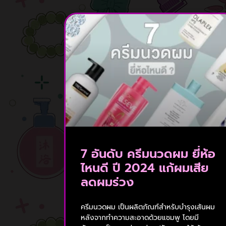
7 อันดับ ครีมนวดผม ยี่ห้อ
ไหนดี ปี 2024 แก้ผมเสีย
ลดผมร่วง
ครีมนวดผม เป็นผลิตภัณฑ์สำหรับบำรุงเส้นผม
หลังจากทำความสะอาดด้วยแชมพู โดยมี