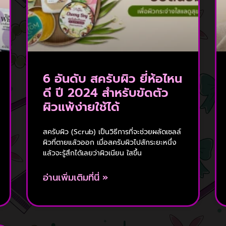
6 อันดับ สครับผิว ยี่ห้อไหน
ดี ปี 2024 สำหรับขัดตัว
ผิวแพ้ง่ายใช้ได้
สครับผิว (Scrub) เป็นวิธีการที่จะช่วยผลัดเซลล์
ผิวที่ตายแล้วออก เมื่อสครับผิวไปสักระยะหนึ่ง
แล้วจะรู้สึกได้เลยว่าผิวเนียน ใสขึ้น
อ่านเพิ่มเติมที่นี่ »